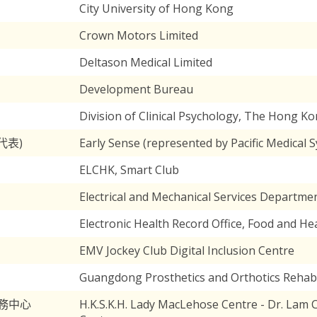
City University of Hong Kong
Crown Motors Limited
Deltason Medical Limited
Development Bureau
Division of Clinical Psychology, The Hong Ko
d 代表)
Early Sense (represented by Pacific Medical 
ELCHK, Smart Club
Electrical and Mechanical Services Departme
Electronic Health Record Office, Food and H
EMV Jockey Club Digital Inclusion Centre
Guangdong Prosthetics and Orthotics Rehabi
務中心
H.K.S.K.H. Lady MacLehose Centre - Dr. Lam 