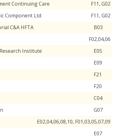
lement Continuing Care
F11, G02
onic Component Ltd
F11, G02
ial C&A HFTA
B03
F02,04,06
esearch Institute
E05
E09
F21
F20
C04
on
G07
E02,04,06,08,10, F01,03,05,07,09
E07