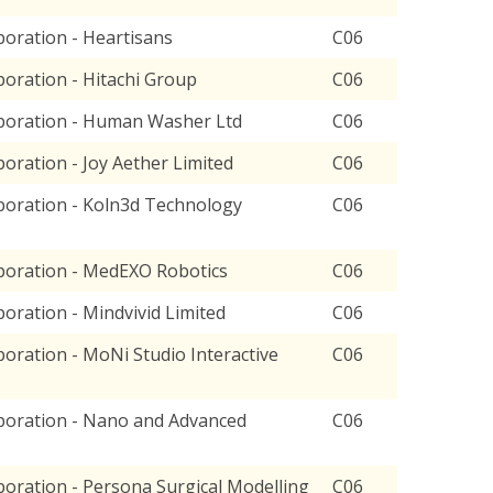
oration - Heartisans
C06
oration - Hitachi Group
C06
poration - Human Washer Ltd
C06
ration - Joy Aether Limited
C06
oration - Koln3d Technology
C06
poration - MedEXO Robotics
C06
ration - Mindvivid Limited
C06
ration - MoNi Studio Interactive
C06
poration - Nano and Advanced
C06
oration - Persona Surgical Modelling
C06