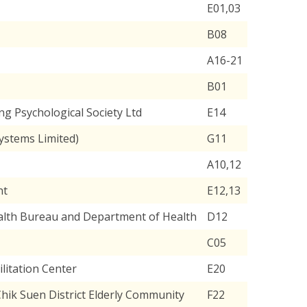
E01,03
B08
A16-21
B01
ng Psychological Society Ltd
E14
Systems Limited)
G11
A10,12
nt
E12,13
ealth Bureau and Department of Health
D12
C05
litation Center
E20
Chik Suen District Elderly Community
F22