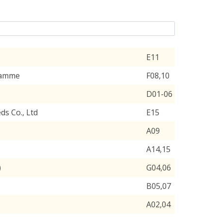
E11
ramme
F08,10
D01-06
s Co., Ltd
E15
A09
A14,15
)
G04,06
B05,07
A02,04