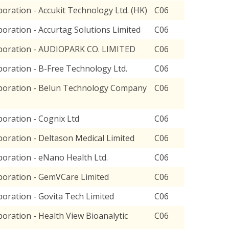
ration - Accukit Technology Ltd. (HK)
C06
ration - Accurtag Solutions Limited
C06
poration - AUDIOPARK CO. LIMITED
C06
oration - B-Free Technology Ltd.
C06
poration - Belun Technology Company
C06
oration - Cognix Ltd
C06
ration - Deltason Medical Limited
C06
oration - eNano Health Ltd.
C06
oration - GemVCare Limited
C06
ration - Govita Tech Limited
C06
ration - Health View Bioanalytic
C06