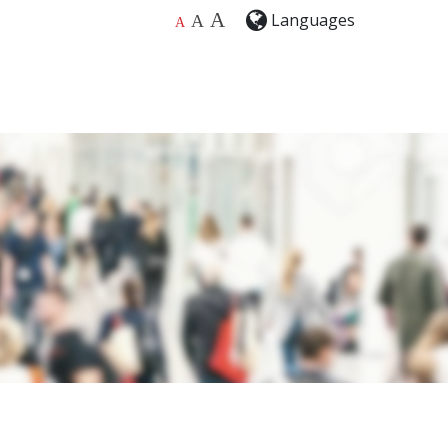
A
Languages
A
A