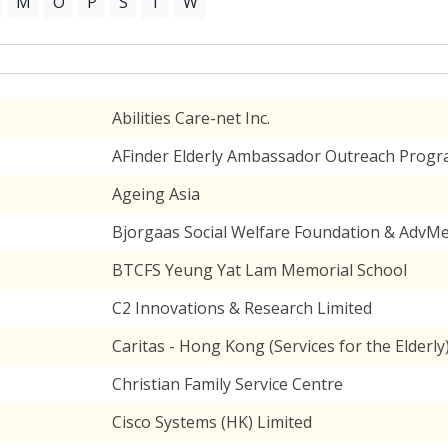
M
O
P
S
T
W
Abilities Care-net Inc.
AFinder Elderly Ambassador Outreach Prog
Ageing Asia
Bjorgaas Social Welfare Foundation & AdvMed
BTCFS Yeung Yat Lam Memorial School
C2 Innovations & Research Limited
Caritas - Hong Kong (Services for the Elderly
Christian Family Service Centre
Cisco Systems (HK) Limited