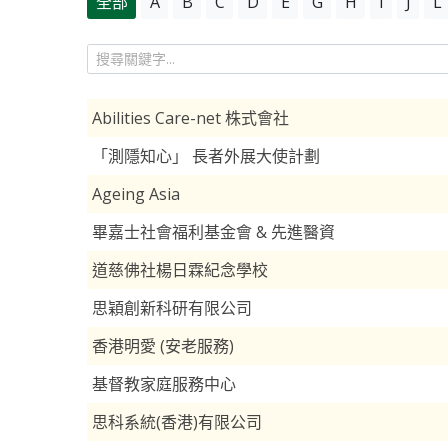
全部
A
B
C
D
E
G
H
I
J
L
Abilities Care-net 株式會社
「測隱知心」 長者外展大使計劃
Ageing Asia
畢嘉士社會福利基金會 & 先進醫資
道慈佛社楊日霖紀念學校
思穎創新科研有限公司
香港明愛 (安老服務)
基督教家庭服務中心
思科系統(香港)有限公司